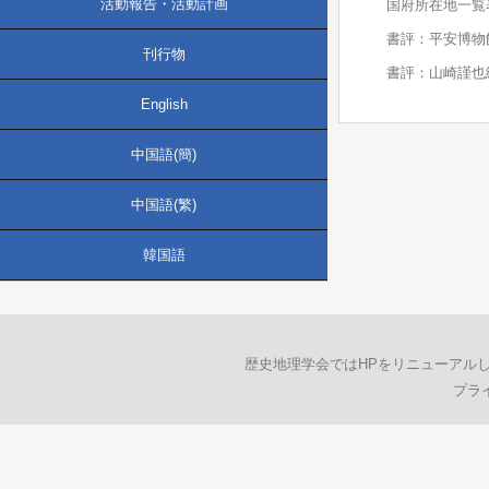
活動報告・活動計画
国府所在地一覧
書評：平安博物
刊行物
書評：山崎謹也
English
中国語(簡)
中国語(繁)
韓国語
歴史地理学会ではHPをリニューアル
プラ