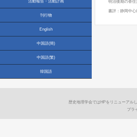
活動報告・活動計画
明治後期の香住
書評：静岡中心
刊行物
English
中国語(簡)
中国語(繁)
韓国語
歴史地理学会ではHPをリニューアル
プラ