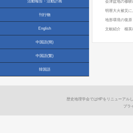
活動報告・活動計画
会津盆地の修験
明暦大火被災に
刊行物
地形環境の復原 
English
文献紹介 楯英
中国語(簡)
中国語(繁)
韓国語
歴史地理学会ではHPをリニューアル
プラ