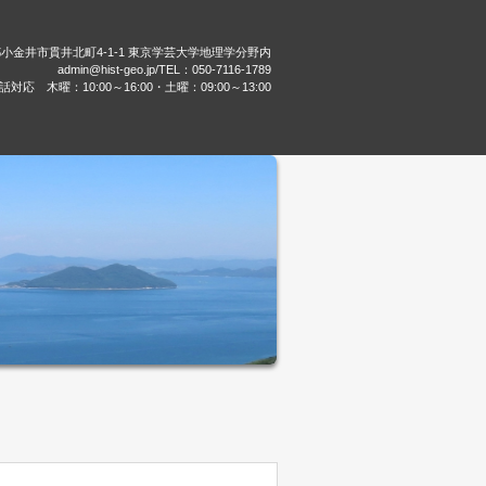
都小金井市貫井北町4-1-1 東京学芸大学地理学分野内
admin@hist-geo.jp/TEL：050-7116-1789
話対応 木曜：10:00～16:00・土曜：09:00～13:00