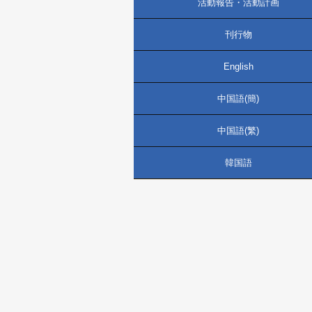
活動報告・活動計画
刊行物
English
中国語(簡)
中国語(繁)
韓国語