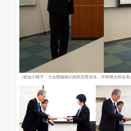
（総会の様子：大会開催校の内田忠賢先生，中西僚太郎会長