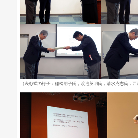
（表彰式の様子：稲松朋子氏，渡邉英明氏，清水克志氏，西