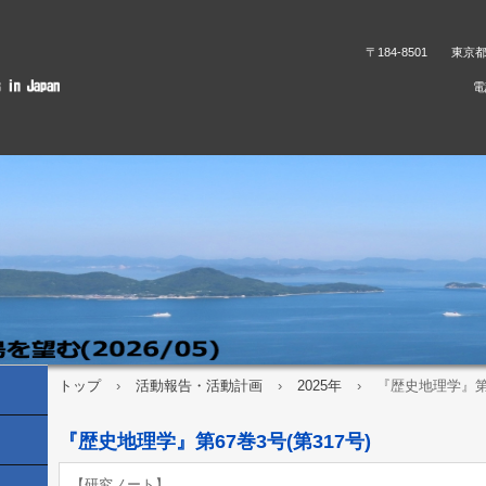
〒184-8501 東京
電
トップ
›
活動報告・活動計画
›
2025年
›
『歴史地理学』第6
『歴史地理学』第67巻3号(第317号)
【研究ノート】