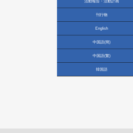
活動報告・活動計画
刊行物
English
中国語(簡)
中国語(繁)
韓国語