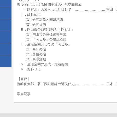
戦後岡山における民間主導の生活空間形成
―「岡ビル」の暮らしに注目して―……………………… 吉田 
Ⅰ．はじめに
（1）研究対象と問題意識
（2）研究目的
Ⅱ．岡山市の戦後復興と「岡ビル」
（1）岡山市の戦後復興事業
（2）「岡ビル」の建設経緯
Ⅲ．生活空間としての「岡ビル」
（1）商いの場
（2）居住の場
（3）余暇活動
Ⅳ．生活空間の形成・定着要因
Ⅴ．おわりに
【書評】
鷲崎俊太郎 著『西鉄沿線の近現代史』…………………… 三木 
学会記事