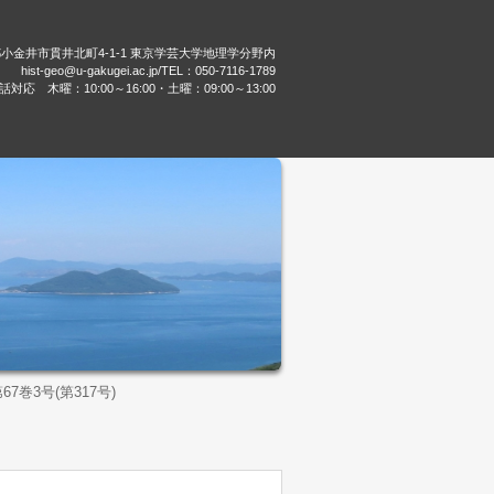
都小金井市貫井北町4-1-1 東京学芸大学地理学分野内
hist-geo@u-gakugei.ac.jp/TEL：050-7116-1789
話対応 木曜：10:00～16:00・土曜：09:00～13:00
7巻3号(第317号)