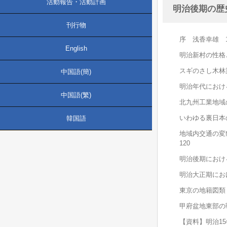
活動報告・活動計画
明治後期の歴史地
刊行物
序 浅香幸雄 
English
明治新村の性格
スギのさし木林
中国語(簡)
明治年代におけ
中国語(繁)
北九州工業地域
いわゆる裏日本
韓国語
地域内交通の変
120
明治後期におけ
明治大正期にお
東京の地籍図類 
甲府盆地東部の
【資料】明治15