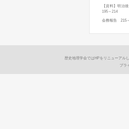
【資料】明治
195～214
会務報告 215～
歴史地理学会ではHPをリニューアル
プラ