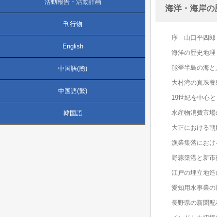
活動報告・活動計画
海洋・海岸の歴史
刊行物
序 山口平四郎
English
海洋の歴史地理
能登半島の海と
中国語(簡)
大村湾の真珠養
中国語(繁)
19世紀を中心
水産物消費市場
韓国語
大正における朝
漁業集落におけ
野蒜築港と新市街
江戸の埋立地造成
愛知用水事業の歴
長野県の新聞配