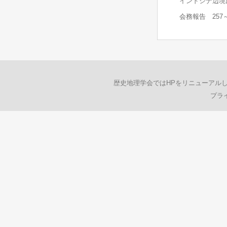
インドシナ辺境
会務報告 257～
歴史地理学会ではHPをリニューアル
プラ