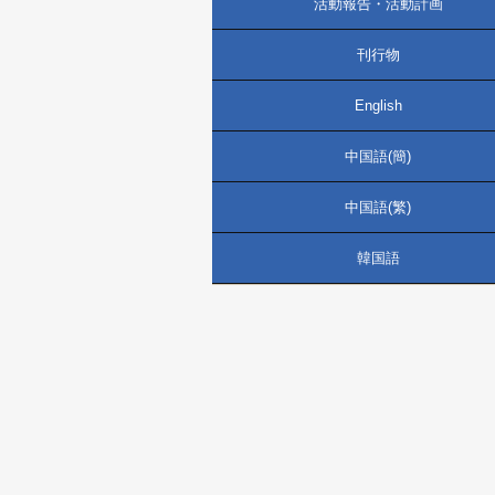
活動報告・活動計画
刊行物
English
中国語(簡)
中国語(繁)
韓国語