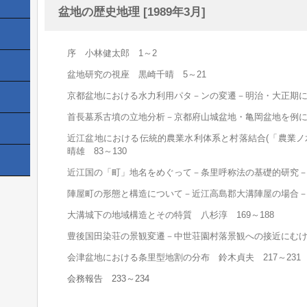
盆地の歴史地理 [1989年3月]
序 小林健太郎 1～2
盆地研究の視座 黒崎千晴 5～21
京都盆地における水力利用パタ－ンの変遷－明治・大正期にお
首長墓系古墳の立地分析－京都府山城盆地・亀岡盆地を例に－
近江盆地における伝統的農業水利体系と村落結合(「農業ノ
晴雄 83～130
近江国の「町」地名をめぐって－条里呼称法の基礎的研究－ 
陣屋町の形態と構造について－近江高島郡大溝陣屋の場合－ 
大溝城下の地域構造とその特質 八杉淳 169～188
豊後国田染荘の景観変遷－中世荘園村落景観への接近にむけて
会津盆地における条里型地割の分布 鈴木貞夫 217～231
会務報告 233～234