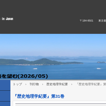
〒184-8501 東京
トップ
›
刊行物
›
歴史地理学紀要
›
『歴史地理学紀要』第
『歴史地理学紀要』第31巻