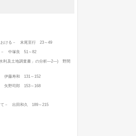
ける－ 末尾至行 23～49
 中塚良 51～82
水利及土地調査書」の分析―2―) 野間
伊藤寿和 131～152
矢野司郎 153～168
－ 出田和久 189～215