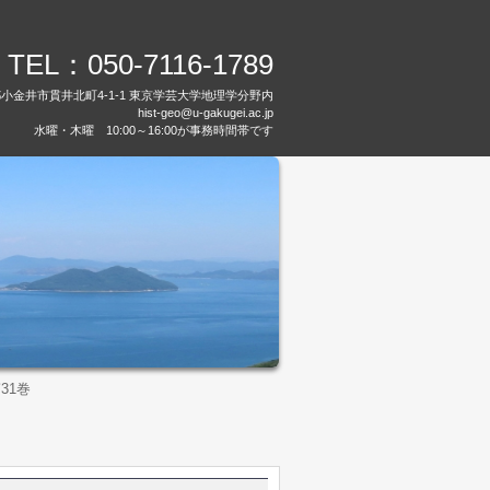
TEL：050-7116-1789
都小金井市貫井北町4-1-1 東京学芸大学地理学分野内
hist-geo@u-gakugei.ac.jp
水曜・木曜 10:00～16:00が事務時間帯です
31巻