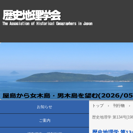
トップ
›
刊行物
›
お知らせ
歴史地理学 第134号[19
ご案内
歴史地理学 第134