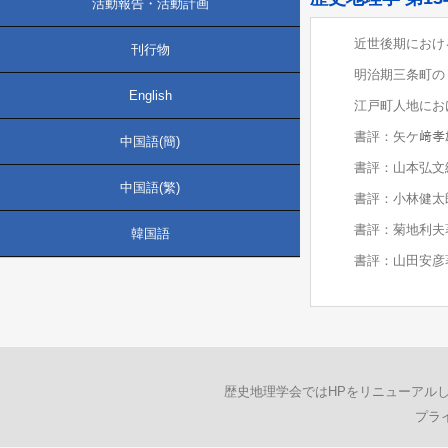
活動報告・活動計画
近世後期におけ
刊行物
明治期三条町の「
English
江戸町人地にお
書評：矢ケ﨑孝
中国語(簡)
書評：山本弘文
中国語(繁)
書評：小林健太
書評：菊地利夫
韓国語
書評：山田安彦
歴史地理学会ではHPをリニューアル
プラ