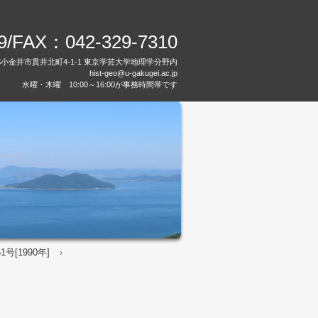
89/FAX：
042-329-7310
都小金井市貫井北町4-1-1 東京学芸大学地理学分野内
hist-geo@u-gakugei.ac.jp
水曜・木曜 10:00～16:00が事務時間帯です
号[1990年]
›