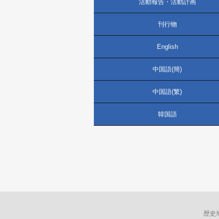
活動報告・活動計画
刊行物
English
中国語(簡)
中国語(繁)
韓国語
歴史