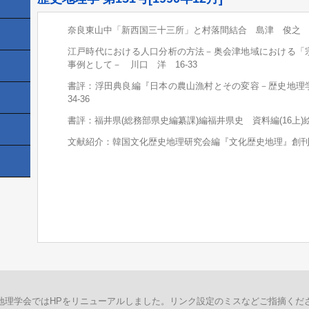
奈良東山中「新西国三十三所」と村落間結合 島津 俊之 1
江戸時代における人口分析の方法－奥会津地域における「
事例として－ 川口 洋 16-33
書評：浮田典良編『日本の農山漁村とその変容－歴史地
34-36
書評：福井県(総務部県史編纂課)編福井県史 資料編(16上)
文献紹介：韓国文化歴史地理研究会編『文化歴史地理』創刊
地理学会ではHPをリニューアルしました。リンク設定のミスなどご指摘くだ