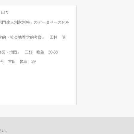
-15
宗門改人別家別帳」のデータベース化を
理学的・社会地理学的考察』 田林 明
絵図・地図』 三好 唯義 36-38
号 古田 悦造 39
さい。