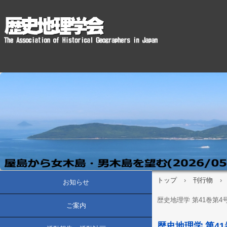
トップ
›
刊行物
›
お知らせ
歴史地理学 第41巻第4号(
ご案内
歴史地理学 第41巻