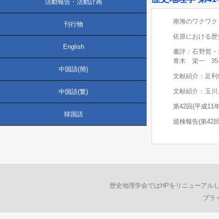
活動報告・活動計画
南海のワクワク
刊行物
佐原における歴
English
書評：石野哲・
青木 栄一 35-
中国語(簡)
文献紹介：足利
文献紹介：玉川
中国語(繁)
第42回(平成11
韓国語
巡検報告(第42回
歴史地理学会ではHPをリニューアル
プラ