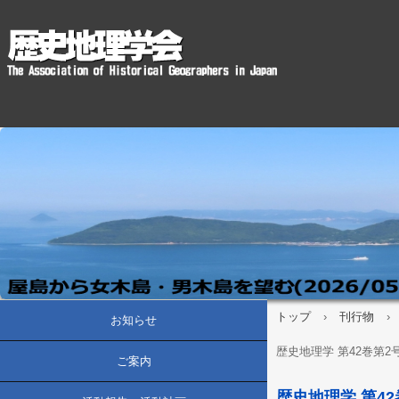
トップ
›
刊行物
›
お知らせ
歴史地理学 第42巻第2号(
ご案内
歴史地理学 第42巻