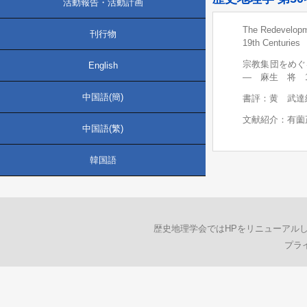
活動報告・活動計画
The Redevelopme
刊行物
19th Centuri
宗教集団をめぐ
English
― 麻生 将 15
中国語(簡)
書評：黄 武達
文献紹介：有薗
中国語(繁)
韓国語
歴史地理学会ではHPをリニューアル
プラ