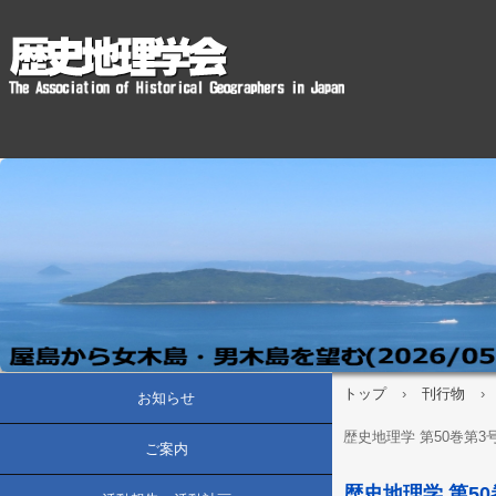
トップ
›
刊行物
›
お知らせ
歴史地理学 第50巻第3号(
ご案内
歴史地理学 第50巻