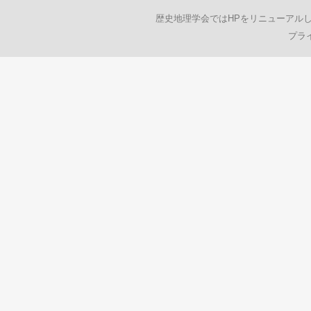
歴史地理学会ではHPをリニューアル
プラ