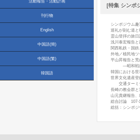
活動報告・活動計画
[特集 シン
刊行物
シンポジウム趣
English
巡礼が刻む道と時
霊山登拝の旅日
浅川泰宏報告と
中国語(簡)
関西私鉄・国鉄
外地／植民地ツー
中国語(繁)
平山昇報告と荒
―昭和戦前期の
韓国における世
韓国語
世界文化遺産登
交通ターミナル
長崎の教会群と宗
山元貴継報告、
総合討論 107-1
総括：シンポジ