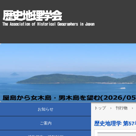
トップ
›
刊行物
›
お知らせ
歴史地理学 第57巻
ご案内