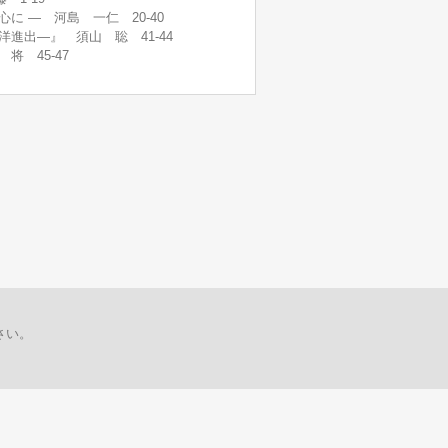
 ― 河島 一仁 20-40
進出―』 須山 聡 41-44
 45-47
さい。