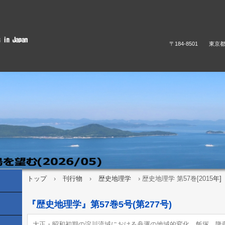
〒184-8501 東京
トップ
›
刊行物
›
歴史地理学
›
歴史地理学 第57巻[2015
年]
『歴史地理学』第57巻5号(第277号)
大正・昭和初期の淀川流域における舟運の地域的変化 飯塚 隆藤 