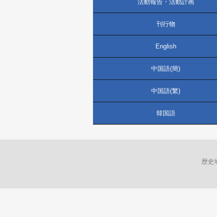
活動報告・活動計画
刊行物
English
中国語(簡)
中国語(繁)
韓国語
歴史