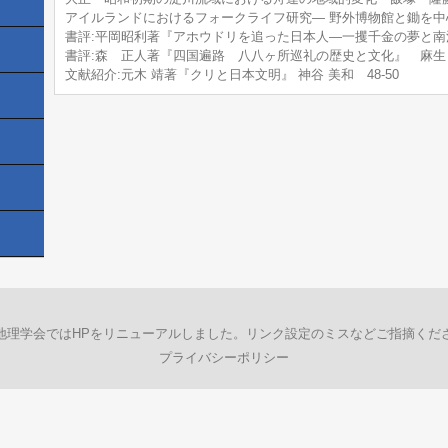
アイルランドにおけるフォークライフ研究― 野外博物館と鋤を中心に
書評:平岡昭利著『アホウドリを追った日本人―一攫千金の夢と南洋
書評:森 正人著『四国遍路 八八ヶ所巡礼の歴史と文化』 麻生 将
文献紹介:元木 靖著『クリと日本文明』 神谷 美和 48-50
地理学会ではHPをリニューアルしました。リンク設定のミスなどご指摘くだ
プライバシーポリシー