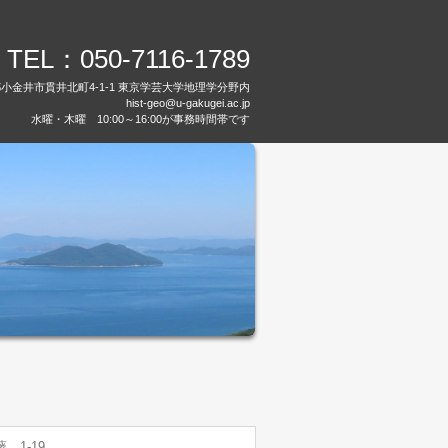
TEL：050-7116-1789
都小金井市貫井北町4-1-1 東京学芸大学地理学分野内
hist-geo@u-gakugei.ac.jp
水曜・木曜 10:00～16:00が事務時間帯です
1-19