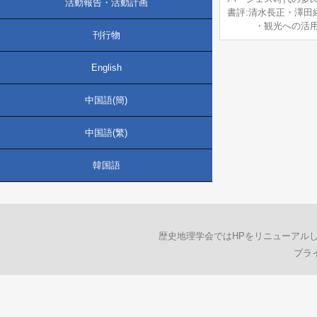
活動報告・活動計画
書評:清水長正・澤田
・観光への活用―』
刊行物
English
中国語(簡)
中国語(繁)
韓国語
歴史地理学会ではHPをリニューアル
プラ