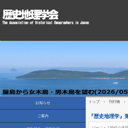
トップ
›
刊行物
›
お知らせ
『歴史地理学』第5
ご案内
バージェス時代の多民