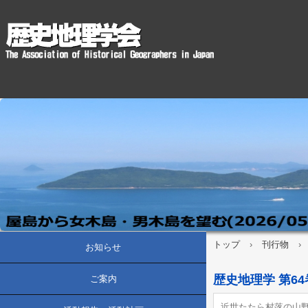
トップ
›
刊行物
›
お知らせ
歴史地理学 第64巻
ご案内
近世たたら村落の山