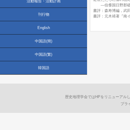
活動報告・活動計画
―伯耆国日野郡砥波
書評：森寿博編，武田
刊行物
書評：元木靖著『南イ
English
中国語(簡)
中国語(繁)
韓国語
歴史地理学会ではHPをリニューアル
プラ