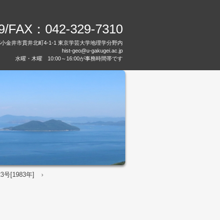
89/FAX：
042-329-7310
都小金井市貫井北町4-1-1 東京学芸大学地理学分野内
hist-geo@u-gakugei.ac.jp
水曜・木曜 10:00～16:00が事務時間帯です
号[1983年]
›