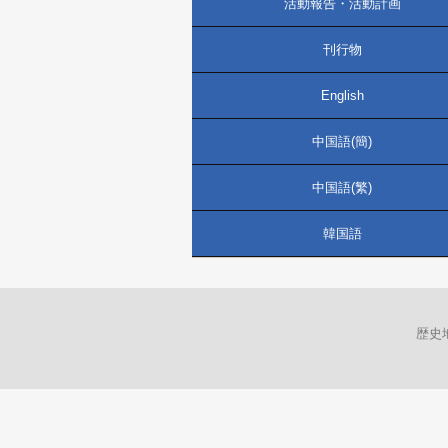
活動報告・活動計画
刊行物
English
中国語(簡)
中国語(繁)
韓国語
歴史