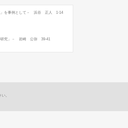
を事例として－ 浜谷 正人 1-14
究」－ 岩崎 公弥 39-41
さい。