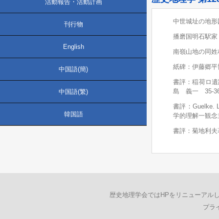
活動報告・活動計画
中世城址の地形
刊行物
播磨国明石駅家
English
南嶺山地の同姓
紙碑：伊藤郷平
中国語(簡)
書評：稲荷ロ遺
島 義一 35-3
中国語(繁)
書評：Guelke. L.
韓国語
学的理解一観念主
書評：菊地利夫
歴史地理学会ではHPをリニューアル
プラ