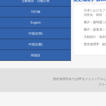
活動報告・活動計画
日本におけるプ
刊行物
活性化 田村 正
書評：藤岡謙二
English
書評：森栗茂一
中国語(簡)
文献紹介：地名
歴史地理学 総目
中国語(繁)
韓国語
歴史地理学会ではHPをリニューアル
プラ