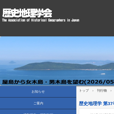
トップ
›
刊行物
›
お知らせ
歴史地理学 第37巻
ご案内