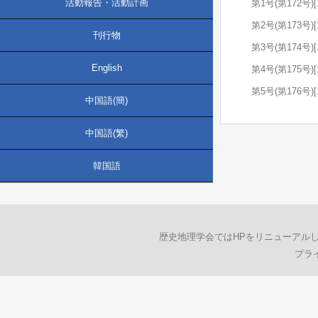
活動報告・活動計画
第1号(第172号)[
第2号(第173号)[
刊行物
第3号(第174号)[
English
第4号(第175号)[
第5号(第176号)[
中国語(簡)
中国語(繁)
韓国語
歴史地理学会ではHPをリニューアル
プラ