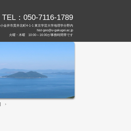
TEL：050-7116-1789
都小金井市貫井北町4-1-1 東京学芸大学地理学分野内
hist-geo@u-gakugei.ac.jp
火曜・木曜 10:00～16:00が事務時間帯です
]
›