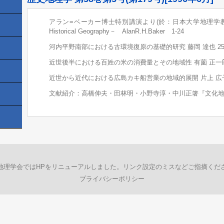
アラン=ベーカー博士特別講演より(於：日本大学地理学教育)－On the
Historical Geography－ AlanR.H.Baker 1-24
河内平野南部における古環境復原の基礎的研究 藤岡 達也 25-
近世後半における百姓の米の消費量とその地域性 有薗 正一郎 4
近世から近代における広島カキ船営業の地域的展開 片上 広子 5
文献紹介：高橋伸夫・田林明・小野寺淳・中川正箸『文化地理学入
地理学会ではHPをリニューアルしました。リンク設定のミスなどご指摘くだ
プライバシーポリシー