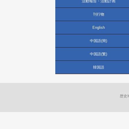
活動報告・活動計画
刊行物
English
中国語(簡)
中国語(繁)
韓国語
歴史