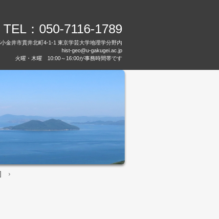
TEL：050-7116-1789
都小金井市貫井北町4-1-1 東京学芸大学地理学分野内
hist-geo@u-gakugei.ac.jp
火曜・木曜 10:00～16:00が事務時間帯です
]
›