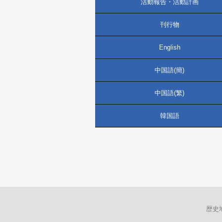
活動報告・活動計画
刊行物
English
中国語(簡)
中国語(繁)
韓国語
歴史