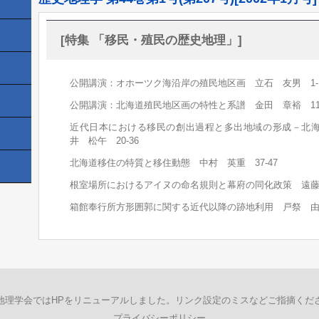
[特集 「移民・殖民の歴史地理」]
公開講演：オホーツク海沿岸の殖民地区画 立石 友男 1-
公開講演：北海道殖民地区画の特性と系譜 金田 章裕 11-
近代日本における移民の創出過程と多出地域の形成－北
井 松午 20-36
北海道移住の特質と移住動態 中村 英重 37-47
根室場所におけるアイヌの命名規則と幕府の同化政策 遠藤 
箱館奉行所方形囲郭に関する近代以降の跡地利用 戸祭 由美夫
地理学会ではHPをリニューアルしました。リンク設定のミスなどご指摘くだ
プライバシーポリシー