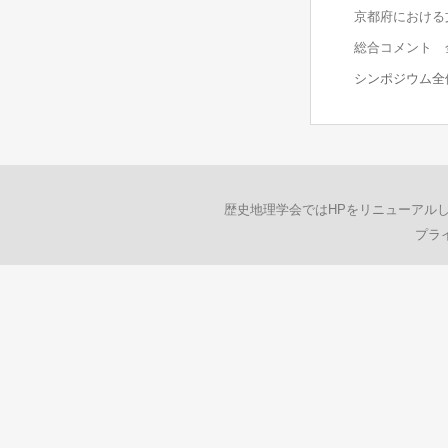
京都府における
総合コメント 金
シンポジウム全体
歴史地理学会ではHPをリニューアル
プラ