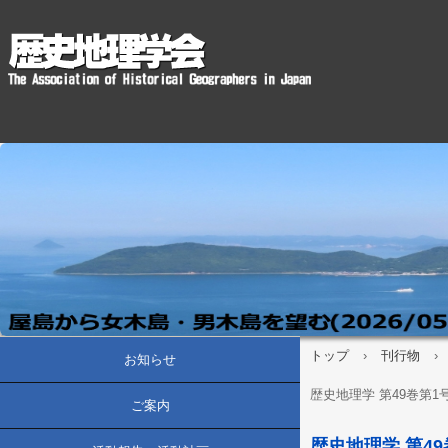
トップ
›
刊行物
›
お知らせ
歴史地理学 第49巻第1号(
ご案内
歴史地理学 第49巻