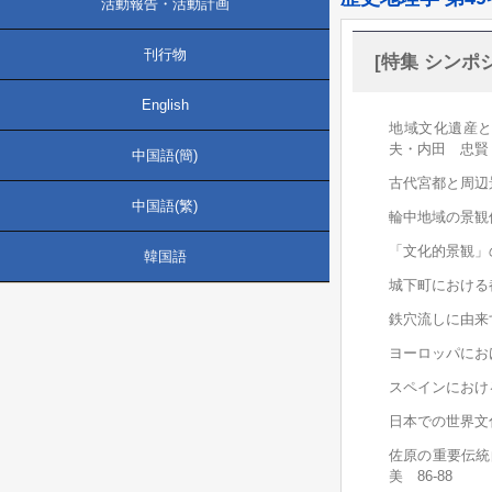
活動報告・活動計画
刊行物
[特集 シン
English
地域文化遺産
夫・内田 忠賢 
中国語(簡)
古代宮都と周辺
中国語(繁)
輪中地域の景観保
「文化的景観」
韓国語
城下町における
鉄穴流しに由来
ヨーロッパにお
スペインにおけ
日本での世界文
佐原の重要伝統
美 86-88