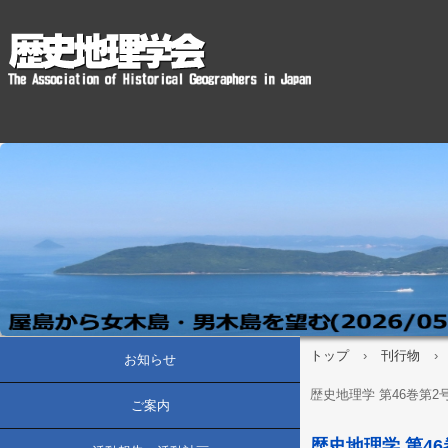
トップ
›
刊行物
›
お知らせ
歴史地理学 第46巻第2号(
ご案内
歴史地理学 第46巻