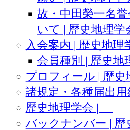
故・中田榮一名誉
いて | 歴史地理学
入会案内 | 歴史地理
会員種別 | 歴史
プロフィール | 歴
諸規定・各種届出用紙
歴史地理学会 |
バックナンバー | 